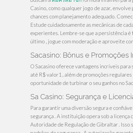
Casino, como qualquer jogo de azar, envolve 
chances com planejamento adequado. Comece 
Estude cuidadosamente as mecânicas de cada 
experientes. Lembre-se que a persistência é 
último , jogue com moderação e aproveite com
Sacasino: Bônus e Promoções 
O Sacasino oferece vantagens incríveis para
até R$ valor1 , além de promoções regulares 
oportunidade de turbinar o seu ganhos no Sac
Sa Casino: Segurança e Licenc
Para garantir uma diversão segura e confiável
segurança . A instituição opera sob a licença
Autoridade de Regulação de Gibraltar . Isso s
padrões de segurança . A autorização garant