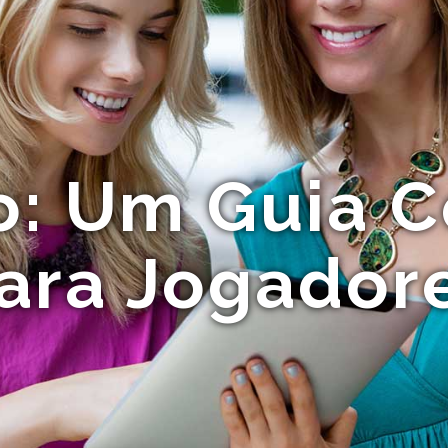
o: Um Guia 
ara Jogador