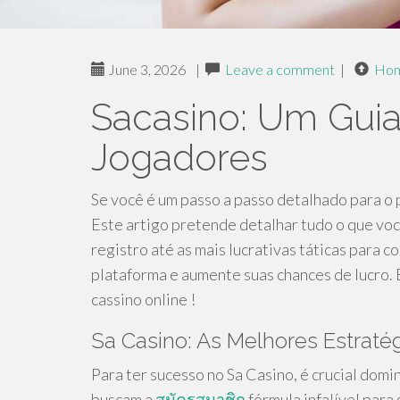
June 3, 2026
|
Leave a comment
|
Ho
Sacasino: Um Gui
Jogadores
Se você é um passo a passo detalhado para o 
Este artigo pretende detalhar tudo o que voc
registro até as mais lucrativas táticas para
plataforma e aumente suas chances de lucro.
cassino online !
Sa Casino: As Melhores Estraté
Para ter sucesso no Sa Casino, é crucial dom
buscam a
สมัครสมาชิก
fórmula infalível para