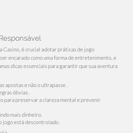
 Responsável
 Casino, é crucial adotar práticas de jogo
 ser encarado como uma forma de entretenimento, e
mas dicas essenciais para garantir que sua aventura
s apostas e não o ultrapasse .
gras óbvias .
o para preservar a clareza mental e prevenir
indo mais dinheiro.
o jogo está descontrolado .
cia .